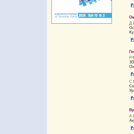
Р
Ок
Д.
Ос
Ку
Р
Ге
Р.
3D
Ох
Р
С.
Со
Ур
Р
Ву
А.
Ак
Р