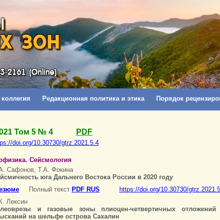
 коллегия
Редакционная политика и этика
Порядок рецензиро
021 Том 5 № 4
PDF
tps://doi.org/10.30730/gtrz.2021.5.4
офизика. Сейсмология
А. Сафонов, Т.А. Фокина
йсмичность юга Дальнего Востока России в 2020 году
езюме
Полный текст
PDF RUS
https://doi.org/10.30730/gtrz.2021.
К. Лексин
алеоврезы и газовые зоны плиоцен-четвертичных отложений 
ысканий на шельфе острова Сахалин