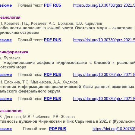
езюме
Полный текст
PDF RUS
https://doi.org/10.30730/gtrz.2021.
еанология
П. Ковалев, П.Д. Ковалев, А.С. Борисов, К.В. Кириллов
обенности волнения в южной части Охотского моря – акватории
рильским островам
езюме
Полный текст
PDF RUS
https://doi.org/10.30730/gtrz.2021.
оинформатика
Ф. Булгаков
- моделирование эффекта гидроизостазии с близкой к реально
отского моря
езюме
Полный текст
PDF RUS
https://doi.org/10.30730/gtrz.2021.
Н. Елохина, Т.С. Мызникова, А.А. Худяков
стояние информационно-аналитической базы данных экзогенных 
альского федерального округа
езюме
Полный текст
PDF RUS
https://doi.org/10.30730/gtrz.2021.
лканология
В. Дегтерев, М.В. Чибисова, Р.В. Жарков
тивность вулканов Чиринкотан и Пик Сарычева в 2021 г. (Курильски
езюме
Полный текст
PDF RUS
https://doi.org/10.30730