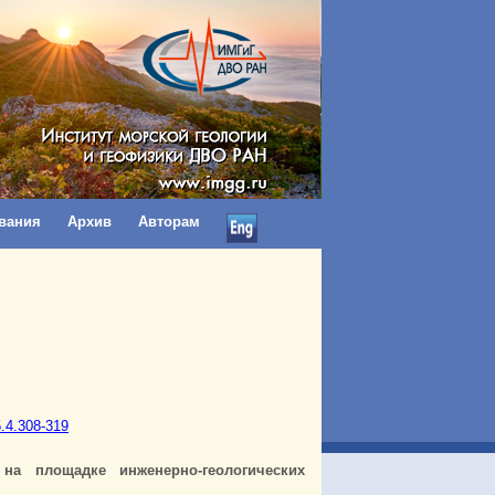
вания
Архив
Авторам
5.4.308-319
на площадке инженерно-геологических