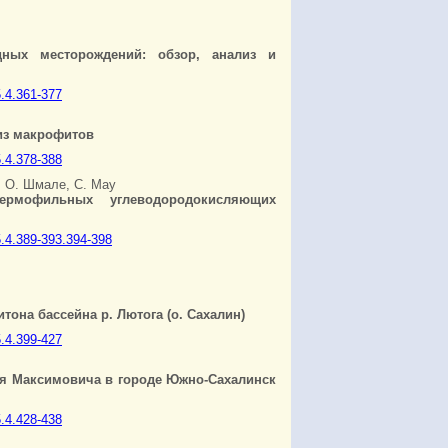
дных месторождений: обзор, анализ и
5.4.361-377
из макрофитов
5.4.378-388
, О. Шмале, С. Мау
ермофильных углеводородокисляющих
.5.4.389-393.394-398
она бассейна р. Лютога (о. Сахалин)
5.4.399-427
я Максимовича в городе Южно-Сахалинск
5.4.428-438