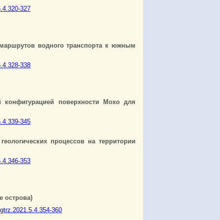
5.4.320-327
 маршрутов водного транспорта к южным
5.4.328-338
й конфигурацией поверхности Мохо для
5.4.339-345
геологических процессов на территории
5.4.346-353
е острова)
/gtrz.2021.5.4.354-360