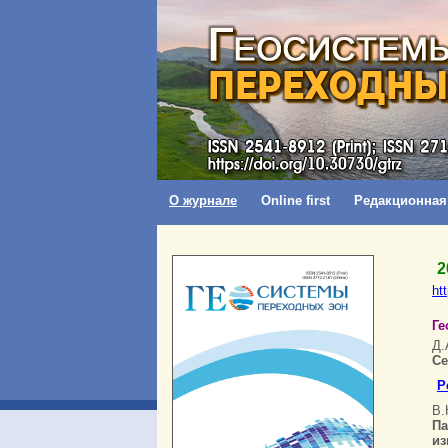
О журнале
Online first
Редакционная
2
ht
Ге
Д.
Се
Р
В.
П
из