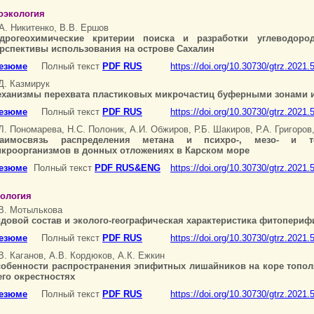
оэкология
А. Никитенко, В.В. Ершов
дрогеохимические критерии поиска и разработки углеводоро
рспективы использования на острове Сахалин
езюме
Полный текст
PDF RUS
https://doi.org/10.30730/gtrz.2021.
Д. Казмирук
ханизмы перехвата пластиковых микрочастиц буферными зонами 
езюме
Полный текст
PDF RUS
https://doi.org/10.30730/gtrz.2021.
Л. Пономарева, Н.С. Полоник, А.И. Обжиров, Р.Б. Шакиров, Р.А. Григоров
заимосвязь распределения метана и психро-, мезо- и т
кроорганизмов в донных отложениях в Карском море
езюме
Полный текст
PDF RUS&ENG
https://doi.org/10.30730/gtrz.2021
ология
В. Мотылькова
довой состав и эколого-географическая характеристика фитоперифит
езюме
Полный текст
PDF RUS
https://doi.org/10.30730/gtrz.2021.
В. Каганов, А.В. Кордюков, А.К. Ежкин
обенности распространения эпифитных лишайников на коре топол
его окрестностях
езюме
Полный текст
PDF RUS
https://doi.org/10.30730/gtrz.2021.