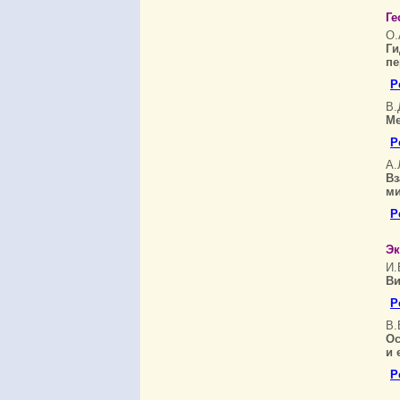
Ге
О.
Ги
пе
Р
В.
Ме
Р
А.
В
ми
Р
Эк
И.
Ви
Р
В.
Ос
и 
Р