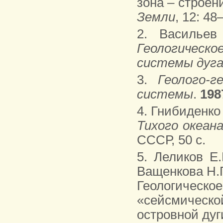
зона – строен
Земли
, 12: 48
2. Васильев
Геологическо
системы дуг
3.
Геолого-г
системы
.
198
4. Гнибиденко
Тихого океан
СССР, 50 с.
5. Леликов Е.
Ващенкова Н.Г
Геологическое
«сейсмическо
островной дуг