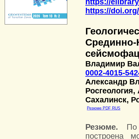
https://elibrar
https://doi.or
Геологичес
Срединно-
сейсмофац
Владимир Ва
0002-4015-542
Александр В
Росгеология,
Сахалинск, Р
Резюме PDF RUS
Резюме.
По р
построена мо