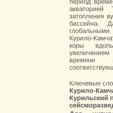
период време
акваторией 
затопления в
бассейна. 
глобальными
Курило-Камча
коры вдоль
увеличением
времени з
соответствующ
Ключевые сло
Курило-Камч
Курильский п
сейсморазве