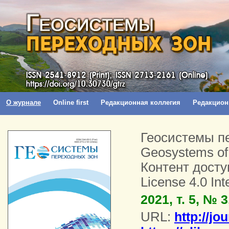
О журнале
Online first
Редакционная коллегия
Редакцион
Геосистемы пе
Geosystems of 
Контент досту
License 4.0 Int
2021, т. 5, № 3
URL:
http://jo