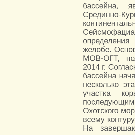
бассейна, я
Срединно-К
континентал
Сейсмофаци
определения 
желобе. Осно
МОВ-ОГТ, по
2014 г. Согла
бассейна нач
несколько эт
участка ко
последующим
Охотского мор
всему контур
На завершаю