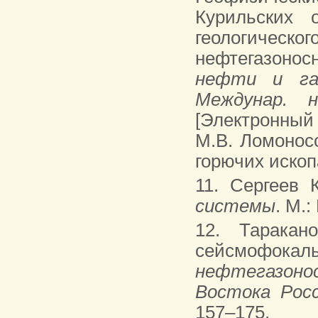
Курильских 
геологичес
нефтегазонос
нефти и га
Междунар. н
[Электронный
М.В. Ломоносо
горючих ископ
11. Сергеев 
системы
. М.:
12. Тарака
сейсмофокал
нефтегазон
Востока Рос
157–175.