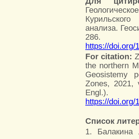
Для цитиро
Геологичес
Курильског
анализа. Геоси
286.
https://doi.org
For citation:
Z
the northern M
Geosistemy p
Zones, 2021, v
Engl.).
https://doi.org
Список лите
1. Балакина