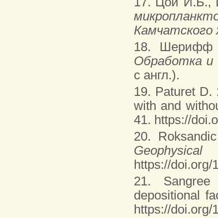
17. Цой И.Б.,
микропланкт
Камчатского 
18. Шерифф 
Обработка и
с англ.).
19. Paturet D.
with and witho
41. https://doi
20. Roksandi
Geophysi
https://doi.org
21. Sangree
depositional f
https://doi.org