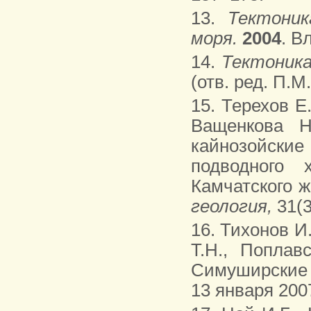
13.
Тектоник
моря.
2004
. В
14.
Тектоника
(отв. ред. П.М
15. Терехов Е
Ващенкова Н
кайнозойски
подводного 
Камчатского ж
геология,
31(3
16. Тихонов И
Т.Н., Поплав
Симуширские 
13 января 2007