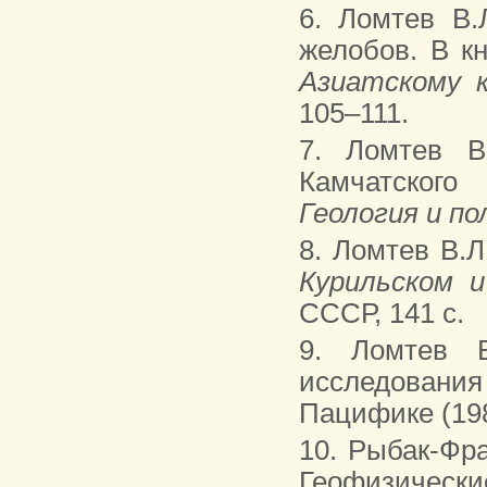
6. Ломтев В
желобов. В к
Азиатскому 
105–111.
7. Ломтев 
Камчатского
Геология и п
8. Ломтев В.Л
Курильском 
СССР, 141 с.
9. Ломтев 
исследован
Пацифике (198
10. Рыбак-Фра
Геофизичес